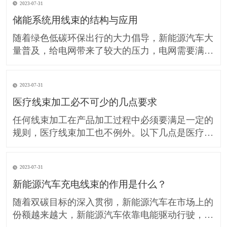
2023-07-31
储能系统用线束的结构与应用
随着绿色低碳环保出行的大力倡导，新能源汽车大
量普及，给电网带来了较大的压力，电网需要满足
更大的电力需求，鉴于对电网的重大影响，包括太
阳能、风能等技术的进步和增长是驱动储能迅速发
2023-07-31
展的重要因素。 储能是推动化石能源向可再生能
源更替的关键技术，主要是解决新能源发电不稳
医疗线束加工必不可少的几点要求
定、时间错配以及能源浪费等问题，
任何线束加工在产品加工过程中必须要满足一定的
规则，医疗线束加工也不例外。以下几点是医疗线
束加工在产品加工过程中必须要满足一定的规则，
必不可少： ⑴医疗线束加工必须满足产品使用和
2023-07-31
技术性能，并能便于组装及维修。 ⑵医疗线束加
工必须有利于提高金属材料的利用率，减少材料的
新能源汽车充电线束的作用是什么？
品种和规格，尽可能降低材料的
随着双碳目标的深入贯彻，新能源汽车在市场上的
份额越来越大，新能源汽车依靠电能驱动行驶，充